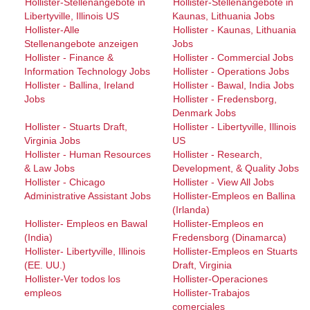
Hollister-Stellenangebote in
Hollister-Stellenangebote in
Libertyville, Illinois US
Kaunas, Lithuania Jobs
Hollister-Alle
Hollister - Kaunas, Lithuania
Stellenangebote anzeigen
Jobs
Hollister - Finance &
Hollister - Commercial Jobs
Information Technology Jobs
Hollister - Operations Jobs
Hollister - Ballina, Ireland
Hollister - Bawal, India Jobs
Jobs
Hollister - Fredensborg,
Denmark Jobs
Hollister - Stuarts Draft,
Hollister - Libertyville, Illinois
Virginia Jobs
US
Hollister - Human Resources
Hollister - Research,
& Law Jobs
Development, & Quality Jobs
Hollister - Chicago
Hollister - View All Jobs
Administrative Assistant Jobs
Hollister-Empleos en Ballina
(Irlanda)
Hollister- Empleos en Bawal
Hollister-Empleos en
(India)
Fredensborg (Dinamarca)
Hollister- Libertyville, Illinois
Hollister-Empleos en Stuarts
(EE. UU.)
Draft, Virginia
Hollister-Ver todos los
Hollister-Operaciones
empleos
Hollister-Trabajos
comerciales