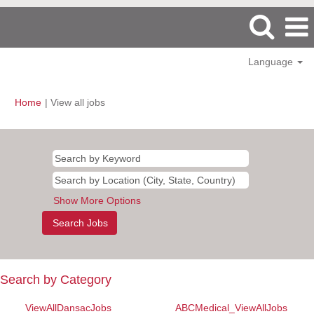
Language
(current
Home
|
View all jobs
page)
Show More Options
Search by Category
ViewAllDansacJobs
ABCMedical_ViewAllJobs