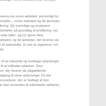
leveres via vores websted, personligt for
benytter – vores websted og de tjenester,
lering; (iii) overvåge og analysere
viteter på grundlag af profilering; (iv)
ste sider; og (v) spore dine
websted, og de tjenester, der leveres via
 af webstedet, (i) ved at registrere, om
et.
 til at indsamle og modtage oplysninger
til at målrette reklamer. Dine
ation, der leverer de pågældende
 adgang til visse oplysninger fra det
cedurer, der er fastlagt af den
der kan anvendes til målrettede reklamer,