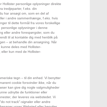
r Hollister personlige oplysninger direkte
a tredjeparter, f.eks. din
 du har ansøgt om, som en del af
ller i andre sammenhænge, f.eks. hvis
er til dette formål fra vores forskellige
e personlige oplysninger i denne
ng eller andre forespørgsler, som du
vendt til at kontakte dig med henblik på
ingen – at behandle din ansøgning. Når
l kunne deles med Hollister-
eller kun med de Hollister-
meriske tegn – til din enhed. Vi benytter
manent cookie forsvinder ikke, når du
wser kan give dig nogle valgmuligheder
unne udnytte de funktioner eller
enester, der leveres via webstedet. Vi
do not track"-signaler eller andre
 besøger vores Websted eller benytter