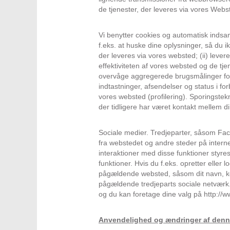
de tjenester, der leveres via vores Webs
Vi benytter cookies og automatisk indsaml
f.eks. at huske dine oplysninger, så du 
der leveres via vores websted; (ii) lever
effektiviteten af vores websted og de tje
overvåge aggregerede brugsmålinger for 
indtastninger, afsendelser og status i fo
vores websted (profilering). Sporingstek
der tidligere har været kontakt mellem d
Sociale medier. Tredjeparter, såsom Fac
fra webstedet og andre steder på internet
interaktioner med disse funktioner styres
funktioner. Hvis du f.eks. opretter eller l
pågældende websted, såsom dit navn, ko
pågældende tredjeparts sociale netværk. 
og du kan foretage dine valg på http://w
Anvendelighed og ændringer af denne