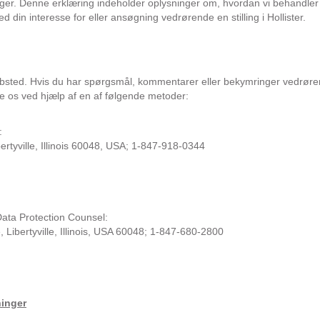
nger. Denne erklæring indeholder oplysninger om, hvordan vi behandler 
 med din interesse for eller ansøgning vedrørende en stilling i Hollister.
ebsted. Hvis du har spørgsmål, kommentarer eller bekymringer vedrøre
te os ved hjælp af en af følgende metoder:
:
ertyville, Illinois 60048, USA; 1-847-918-0344
Data Protection Counsel:
, Libertyville, Illinois, USA 60048; 1-847-680-2800
ninger