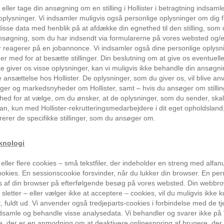
ller tage din ansøgning om en stilling i Hollister i betragtning indsamle
e oplysninger. Vi indsamler muligvis også personlige oplysninger om dig fr
isse data med henblik på at afdække din egnethed til den stilling, som
øgning, som du har indsendt via formularerne på vores websted og/e
r reagerer på en jobannonce. Vi indsamler også dine personlige oplysning
r med for at besætte stillinger. Din beslutning om at give os eventuell
e giver os visse oplysninger, kan vi muligvis ikke behandle din ansøgni
 ansættelse hos Hollister. De oplysninger, som du giver os, vil blive an
linger og markedsnyheder om Hollister, samt – hvis du ansøger om still
ighed for at vælge, om du ønsker, at de oplysninger, som du sender, ska
, kun med Hollister-rekrutteringsmedarbejdere i dit eget opholdsland, 
erer de specifikke stillinger, som du ansøger om.
knologi
ller flere cookies – små tekstfiler, der indeholder en streng med alfanu
ies. En sessionscookie forsvinder, når du lukker din browser. En per
s af din browser på efterfølgende besøg på vores websted. Din webbro
etter – eller vælger ikke at acceptere – cookies, vil du muligvis ikke k
t, fuldt ud. Vi anvender også tredjeparts-cookies i forbindelse med de tj
indsamle og behandle visse analysedata. Vi behandler og svarer ikke på "
, der er en anmodning om at deaktivere onlinesporing af brugere, der