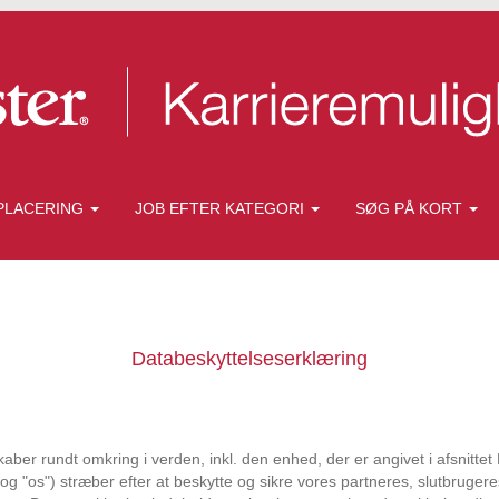
PLACERING
JOB EFTER KATEGORI
SØG PÅ KORT
Databeskyttelseserklæring
skaber rundt omkring i verden, inkl. den enhed, der er angivet i afsnitt
s" og "os") stræber efter at beskytte og sikre vores partneres, slutbruge