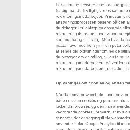
For at kunne besvare dine forespørgsler e
fra dig, når du frivilligt giver os sådann
rekrutteringsmedarbejder. Vi indsamler d
ansøgningsprocessen baseret på den ans
du deltager i et jobinspirationsmøde elle
rekrutteringsbureauer, som vi samarbejde
sammenhæng er frivillig. Men hvis du ikk
måtte have med hensyn til din potentielle
at sende dig oplysninger om ledige stil
du ansøger om en stilling, vil du få mul
rekrutteringsmedarbejdere på verdensplan
rekrutteringsmedarbejdere, der administr
Oplysninger om cookies og anden te
Når du benytter webstedet, sender vi en e
både sessionscookies og permanente cook
lukker din browser, og den kan anvende
vedrørende cookies. Bemærk, at hvis du sl
tjenester, der er adgang til via webstede
anvender f.eks. Google Analytics til at 
lignende transmissioner fra webbrowsere