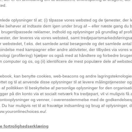
ted.
ede oplysninger til at: (i) tilpasse vores websted og de tjenester, der 
ikke behøver at indtaste dem igen under brug af – eller næste gang du 
e brugertilpassede reklamer, indhold og oplysninger på grundlag af profi
nester, der leveres via vores websted, samt tredjepartsmarkedsføringsakti
webstedet, f.eks. det samlede antal besøgende og det samlede antal vi
rbindelse med kampagner eller andre aktiviteter, der tilbydes via vores 
nologi (profilering) hjælper os også med at håndtere og forbedre brugen
in computer og os, og (ii) identificere de mest populære dele af websted
ebook, kan benytte cookies, web-beacons og andre lagringsteknologier
tet og til at anvende disse oplysninger til at levere målingstjenester og 
 af politikken til beskyttelse af personlige oplysninger for den organis
ogger på din konto via et socialt netværk fra tredjepart, vil vi muligvis få
ntooplysninger og venner, i overensstemmelse med de godkendelsespro
Du har muligvis ret til at fravælge indsamling og brug af oplysninger, 
ww.youronlinechoices.eu/.
 fortrolighedserklæring